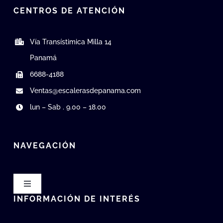
CENTROS DE ATENCIÓN
Vía Transístimica Milla 14
Panamá
6688-4188
Ventas@escalerasdepanama.com
lun – Sab . 9.00 – 18.00
NAVEGACIÓN
Toggle
Navigation
INFORMACIÓN DE INTERÉS
Te Escuchamos / PQRS