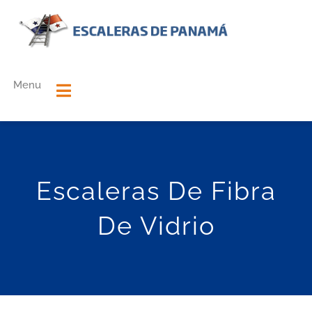
Skip
to
content
Menu
Toggle
Navigation
Home
Escaleras De Fibra
NUESTRA EMPRESA
De Vidrio
NUESTROS PRODUCTOS
Contactanos
0 productos