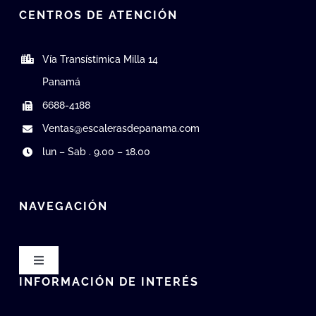
CENTROS DE ATENCIÓN
Vía Transístimica Milla 14
Panamá
6688-4188
Ventas@escalerasdepanama.com
lun – Sab . 9.00 – 18.00
NAVEGACIÓN
Toggle
Navigation
INFORMACIÓN DE INTERÉS
Te Escuchamos / PQRS