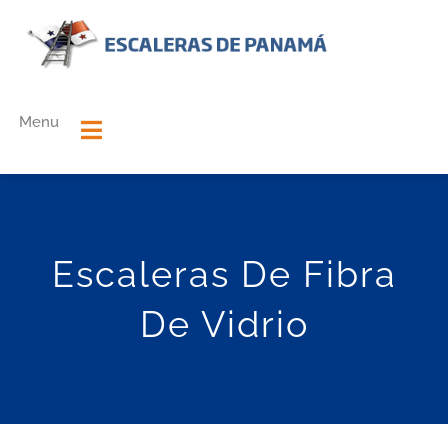
Skip
to
content
Menu
Toggle
Navigation
Home
Escaleras De Fibra
NUESTRA EMPRESA
De Vidrio
NUESTROS PRODUCTOS
Contactanos
0 productos