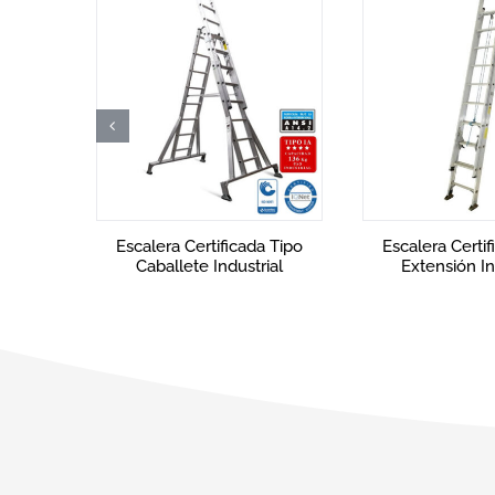
 Tipo
Escalera Certificada Tipo
Escalera Certif
ial
Extensión Industrial
Sencilla Ind