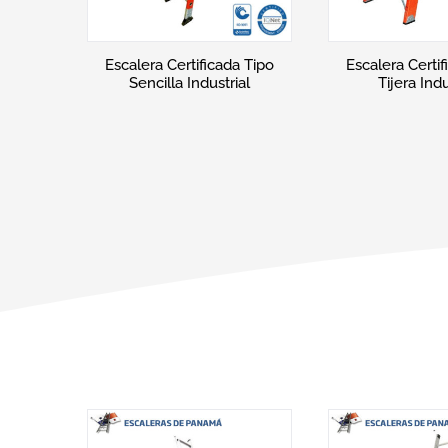
 Tipo
Escalera Certificada Tipo
Escalera Certif
l
Tijera con Plataforma
Extensión C
Industrial